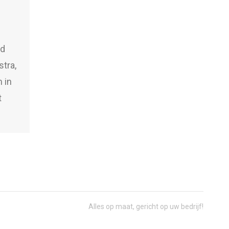
ad
stra,
 in
t
Alles op maat, gericht op uw bedrijf!