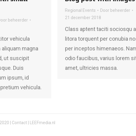
Regional Events
Door
beheerder
21 december 2018
Door
beheerder
Class aptent taciti sociosqu 
tor vehicula
litora torquent per conubia no
n aliquam magna
per inceptos himenaeos. Nam
, ut suscipit
odio faucibus, varius lorem si
sque. Duis
amet, ultricies massa.
um ipsum, id
pretium vehicula.
2020 |
Contact
| LEEFmedia.nl