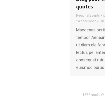
quotes
Regional Events
24 december 2018
Maecenas portti
tempor. Aenea
ut diam eleifend
lectus pellente
consequat rutr
euismod purus 
LEEF media © 