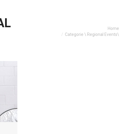
AL
Je bent hier:
Home
Categorie \ Regional Events\