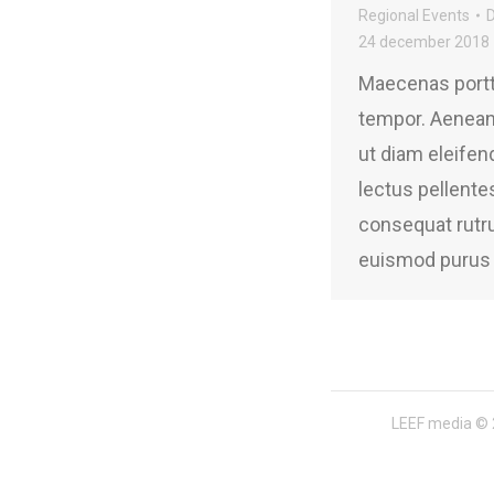
Regional Events
24 december 2018
Maecenas portti
tempor. Aenea
ut diam eleifend
lectus pellente
consequat rutr
euismod purus 
LEEF media © 