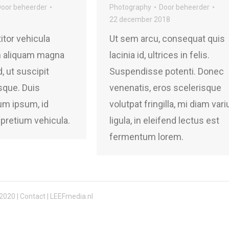
Door
beheerder
Photography
Door
beheerder
22 december 2018
tor vehicula
Ut sem arcu, consequat quis
n aliquam magna
lacinia id, ultrices in felis.
, ut suscipit
Suspendisse potenti. Donec
sque. Duis
venenatis, eros scelerisque
um ipsum, id
volutpat fringilla, mi diam vari
pretium vehicula.
ligula, in eleifend lectus est
fermentum lorem.
2020 |
Contact
| LEEFmedia.nl